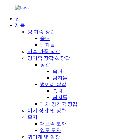
집
제품
양 가죽 장갑
숙녀
남자들
사슴 가죽 장갑
양가죽 장갑 & 장갑
장갑
숙녀
남자들
벙어리 장갑
숙녀
남자들
패치 양가죽 장갑
아기 장갑 및 장화
모자
패브릭 모자
양모 모자
귀마개 및 깔창