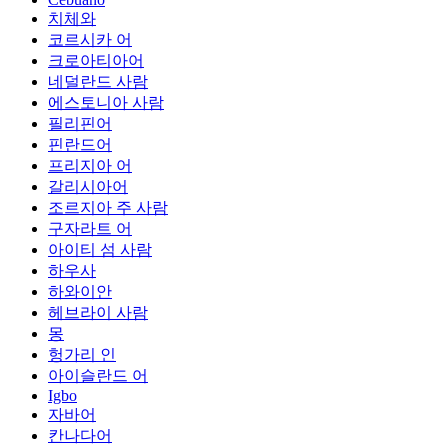
치체와
코르시카 어
크로아티아어
네덜란드 사람
에스토니아 사람
필리핀어
핀란드어
프리지아 어
갈리시아어
조르지아 주 사람
구자라트 어
아이티 섬 사람
하우사
하와이안
헤브라이 사람
몽
헝가리 인
아이슬란드 어
Igbo
자바어
칸나다어