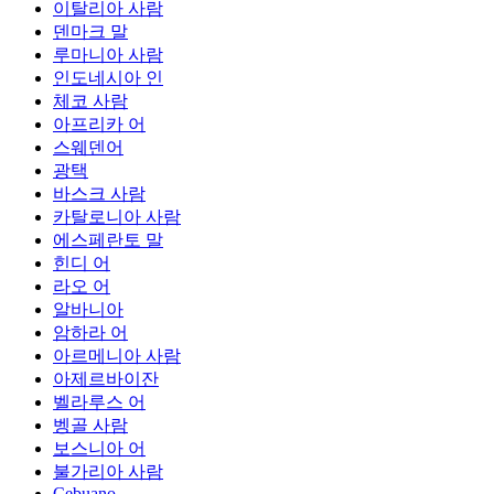
이탈리아 사람
덴마크 말
루마니아 사람
인도네시아 인
체코 사람
아프리카 어
스웨덴어
광택
바스크 사람
카탈로니아 사람
에스페란토 말
힌디 어
라오 어
알바니아
암하라 어
아르메니아 사람
아제르바이잔
벨라루스 어
벵골 사람
보스니아 어
불가리아 사람
Cebuano