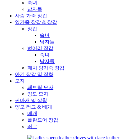
숙녀
남자들
사슴 가죽 장갑
양가죽 장갑 & 장갑
장갑
숙녀
남자들
벙어리 장갑
숙녀
남자들
패치 양가죽 장갑
아기 장갑 및 장화
모자
패브릭 모자
양모 모자
귀마개 및 깔창
양모 러그 & 베개
베개
폴란드어 장갑
러그