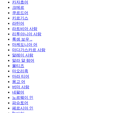
카자흐어
크메르
쿠르드어
키르기스
라틴어
라트비아 사람
리투아니아 사람
룩셈 보우 ..
마케도니아 어
마다가스카르 사람
말레이 사람
말라 얄 람어
몰티즈
마오리족
마라 티어
몽고 어
버마 사람
네팔어
노르웨이 인
파슈토어
페르시아 인