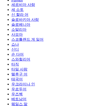
Punjabi
세르비아 사람
세 소토
신 할라 어
슬로바키아 사람
슬로베니아
소말리아
사모아
스코틀랜드 게 일어
쇼나
신디
순 다어
스와힐리어
타직
타밀 사람
텔루구 어
태국어
우크라이나 인
우르두어
우즈벡
베트남어
웨일스 말