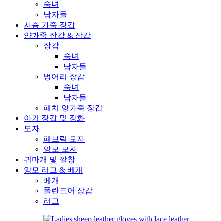
숙녀
남자들
사슴 가죽 장갑
양가죽 장갑 & 장갑
장갑
숙녀
남자들
벙어리 장갑
숙녀
남자들
패치 양가죽 장갑
아기 장갑 및 장화
모자
패브릭 모자
양모 모자
귀마개 및 깔창
양모 러그 & 베개
베개
폴란드어 장갑
러그