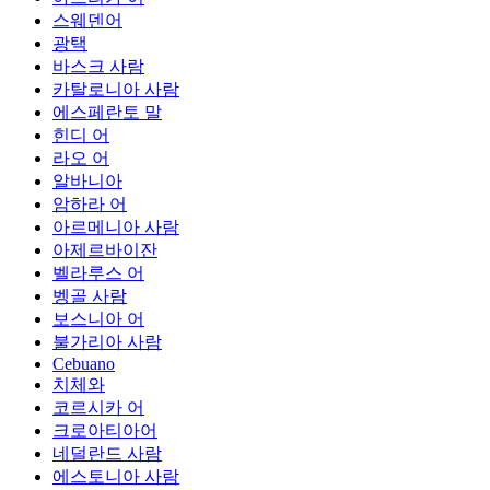
스웨덴어
광택
바스크 사람
카탈로니아 사람
에스페란토 말
힌디 어
라오 어
알바니아
암하라 어
아르메니아 사람
아제르바이잔
벨라루스 어
벵골 사람
보스니아 어
불가리아 사람
Cebuano
치체와
코르시카 어
크로아티아어
네덜란드 사람
에스토니아 사람