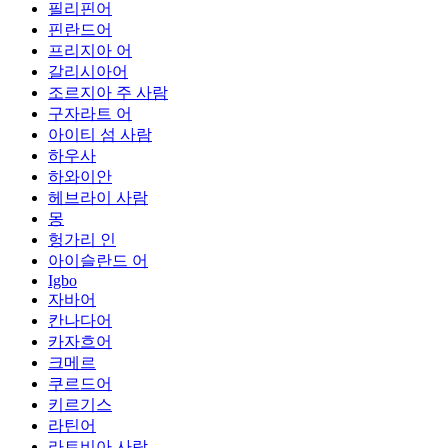
필리핀어
핀란드어
프리지아 어
갈리시아어
조르지아 주 사람
구자라트 어
아이티 섬 사람
하우사
하와이안
헤브라이 사람
몽
헝가리 인
아이슬란드 어
Igbo
자바어
칸나다어
카자흐어
크메르
쿠르드어
키르기스
라틴어
라트비아 사람