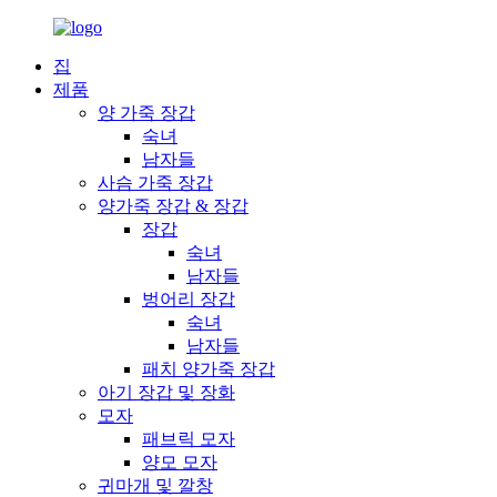
집
제품
양 가죽 장갑
숙녀
남자들
사슴 가죽 장갑
양가죽 장갑 & 장갑
장갑
숙녀
남자들
벙어리 장갑
숙녀
남자들
패치 양가죽 장갑
아기 장갑 및 장화
모자
패브릭 모자
양모 모자
귀마개 및 깔창