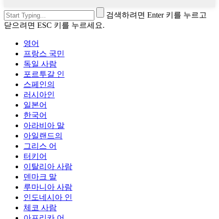
검색하려면 Enter 키를 누르고
닫으려면 ESC 키를 누르세요.
영어
프랑스 국민
독일 사람
포르투갈 인
스페인의
러시아인
일본어
한국어
아라비아 말
아일랜드의
그리스 어
터키어
이탈리아 사람
덴마크 말
루마니아 사람
인도네시아 인
체코 사람
아프리카 어