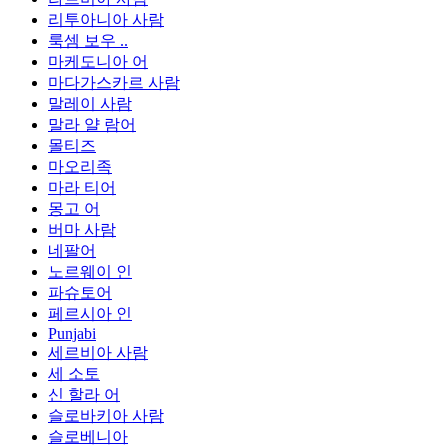
리투아니아 사람
룩셈 보우 ..
마케도니아 어
마다가스카르 사람
말레이 사람
말라 얄 람어
몰티즈
마오리족
마라 티어
몽고 어
버마 사람
네팔어
노르웨이 인
파슈토어
페르시아 인
Punjabi
세르비아 사람
세 소토
신 할라 어
슬로바키아 사람
슬로베니아