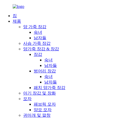
집
제품
양 가죽 장갑
숙녀
남자들
사슴 가죽 장갑
양가죽 장갑 & 장갑
장갑
숙녀
남자들
벙어리 장갑
숙녀
남자들
패치 양가죽 장갑
아기 장갑 및 장화
모자
패브릭 모자
양모 모자
귀마개 및 깔창