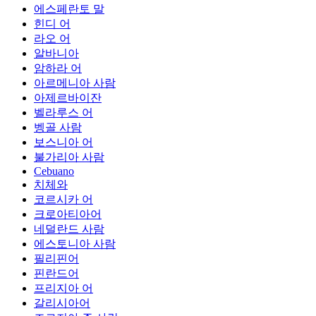
에스페란토 말
힌디 어
라오 어
알바니아
암하라 어
아르메니아 사람
아제르바이잔
벨라루스 어
벵골 사람
보스니아 어
불가리아 사람
Cebuano
치체와
코르시카 어
크로아티아어
네덜란드 사람
에스토니아 사람
필리핀어
핀란드어
프리지아 어
갈리시아어