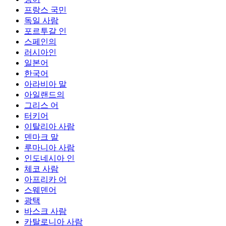
프랑스 국민
독일 사람
포르투갈 인
스페인의
러시아인
일본어
한국어
아라비아 말
아일랜드의
그리스 어
터키어
이탈리아 사람
덴마크 말
루마니아 사람
인도네시아 인
체코 사람
아프리카 어
스웨덴어
광택
바스크 사람
카탈로니아 사람