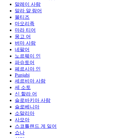
말레이 사람
말라 얄 람어
몰티즈
마오리족
마라 티어
몽고 어
버마 사람
네팔어
노르웨이 인
파슈토어
페르시아 인
Punjabi
세르비아 사람
세 소토
신 할라 어
슬로바키아 사람
슬로베니아
소말리아
사모아
스코틀랜드 게 일어
쇼나