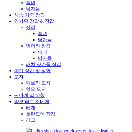
숙녀
남자들
사슴 가죽 장갑
양가죽 장갑 & 장갑
장갑
숙녀
남자들
벙어리 장갑
숙녀
남자들
패치 양가죽 장갑
아기 장갑 및 장화
모자
패브릭 모자
양모 모자
귀마개 및 깔창
양모 러그 & 베개
베개
폴란드어 장갑
러그