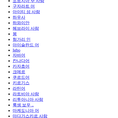
조르지아 주 사람
구자라트 어
아이티 섬 사람
하우사
하와이안
헤브라이 사람
몽
헝가리 인
아이슬란드 어
Igbo
자바어
칸나다어
카자흐어
크메르
쿠르드어
키르기스
라틴어
라트비아 사람
리투아니아 사람
룩셈 보우 ..
마케도니아 어
마다가스카르 사람